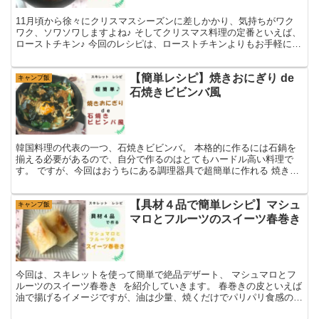
11月頃から徐々にクリスマスシーズンに差しかかり、気持ちがワク
ワク、ソワソワしますよね♪ そしてクリスマス料理の定番といえば、
ローストチキン♪ 今回のレシピは、ローストチキンよりもお手軽に買
える鶏もも肉を使って 和風チキンソテー を紹介して...
【簡単レシピ】焼きおにぎり de
キャンプ飯
石焼きビビンバ風
韓国料理の代表の一つ、石焼きビビンバ。 本格的に作るには石鍋を
揃える必要があるので、自分で作るのはとてもハードル高い料理で
す。 ですが、今回はおうちにある調理器具で超簡単に作れる 焼きお
にぎり de 石焼きビビンバ風 のレシピを紹介していき...
【具材４品で簡単レシピ】マシュ
キャンプ飯
マロとフルーツのスイーツ春巻き
今回は、スキレットを使って簡単で絶品デザート、 マシュマロとフ
ルーツのスイーツ春巻き を紹介していきます。 春巻きの皮といえば
油で揚げるイメージですが、油は少量、焼くだけでパリパリ食感の仕
上がりになりますよ♪ 具材はマシュマロとフルーツ、...