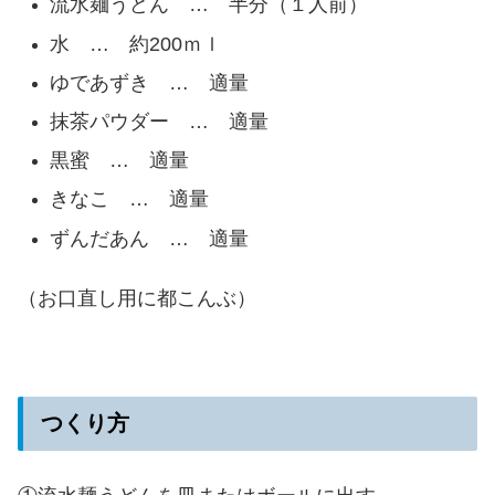
流水麺うどん … 半分（１人前）
水 … 約200ｍｌ
ゆであずき … 適量
抹茶パウダー … 適量
黒蜜 … 適量
きなこ … 適量
ずんだあん … 適量
（お口直し用に都こんぶ）
つくり方