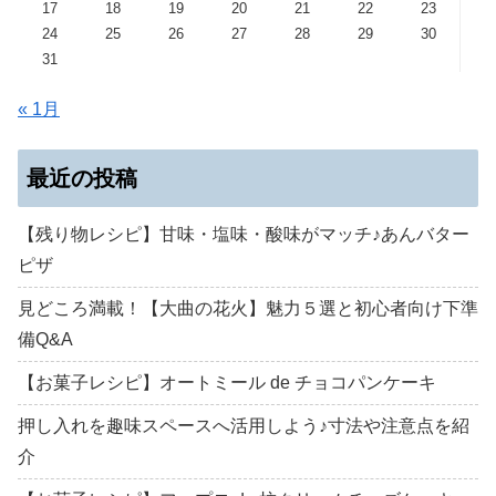
17
18
19
20
21
22
23
24
25
26
27
28
29
30
31
« 1月
最近の投稿
【残り物レシピ】甘味・塩味・酸味がマッチ♪あんバター
ピザ
見どころ満載！【大曲の花火】魅力５選と初心者向け下準
備Q&A
【お菓子レシピ】オートミール de チョコパンケーキ
押し入れを趣味スペースへ活用しよう♪寸法や注意点を紹
介