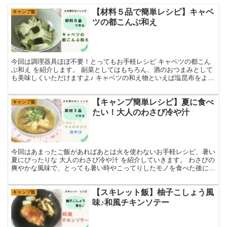
【材料５品で簡単レシピ】キャベ
キャンプ飯
ツの都こんぶ和え
今回は調理器具ほぼ不要！とってもお手軽レシピ キャベツの都こん
ぶ和え を紹介します。 副菜としてはもちろん、酒のおつまみとして
も美味しくいただけますよ♪ キャベツの和え物といえば塩昆布をよく
入れますが、このレシピでは駄菓子で有名なあの 都こ...
【キャンプ簡単レシピ】夏に食べ
キャンプ飯
たい！大人のわさび冷や汁
今回はあまったご飯があればあとは火を使わないお手軽レシピ、暑い
夏にぴったりな 大人のわさび冷や汁 を紹介していきます。 わさびの
爽やかな風味で、とっても暑い時やこってりしたモノを食べた後にも
ピッタリです♪ また、お酒を飲んだ後のシメや朝食に...
【スキレット飯】柚子こしょう風
キャンプ飯
味♪和風チキンソテー