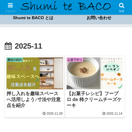
趣味のブログ
Shumi te BACO 商品
メニュー
検索
Shumi te BACO とは
お問い合わせ
2025-11
趣味の紹介
お菓子作り
押し入れを趣味スペース
【お菓子レシピ】フープ
へ活用しよう♪寸法や注意
ロ de 柿クリームチーズケ
点を紹介
ーキ
2025.11.28
2025.11.14