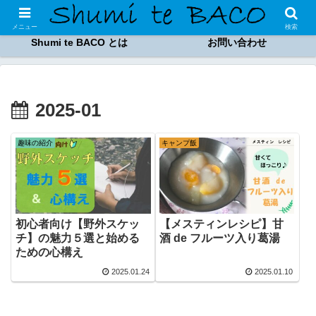
趣味のブログ
Shumi te BACO 商品
メニュー
検索
Shumi te BACO とは
お問い合わせ
2025-01
趣味の紹介
キャンプ飯
初心者向け【野外スケッ
【メスティンレシピ】甘
チ】の魅力５選と始める
酒 de フルーツ入り葛湯
ための心構え
2025.01.24
2025.01.10