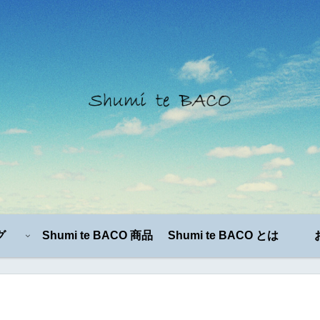
グ
Shumi te BACO 商品
Shumi te BACO とは